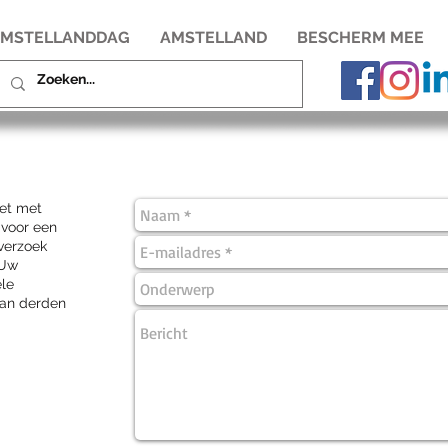
MSTELLANDDAG
AMSTELLAND
BESCHERM MEE
het met
 voor een
 verzoek
 Uw
ële
 aan derden