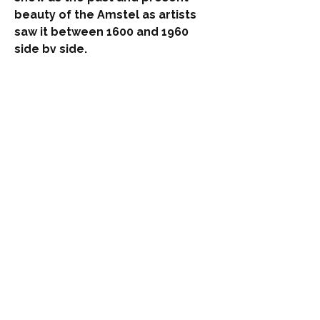
beauty of the Amstel as artists
saw it between 1600 and 1960
side by side.
Stichting Beschermers Amstelland
info@beschermersamstelland.nl
Privacy voorwaarden SBA
Deelname aan activiteiten van de
Stichting Beschermers Amstelland is op
eigen risico. De stichting en het bestuur