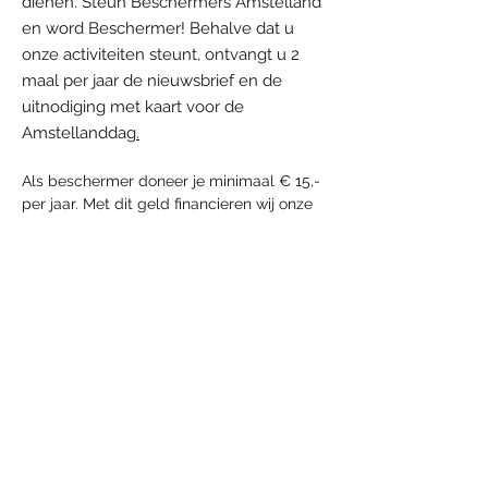
dienen. Steun Beschermers Amstelland
en word Beschermer!
Behalve dat u
onze activiteiten steunt, ontvangt u 2
maal per jaar de nieuwsbrief en de
uitnodiging met kaart voor de
Amstellanddag
.
Als beschermer doneer je minimaal € 15,-
per jaar. Met dit geld financieren wij onze
reguliere activiteiten. Mocht u meer willen
doneren, dan kan dit natuurlijk. Als
beschermer kunt u ons machtigen om uw
jaarlijkse bijdrage te incasseren, dit kunt u
doen met onderstaand digitaal
machtigingsformulier.
Ook kunt u zich
aanmelden per email of per post of door
zelf een bijdrage over te maken naar IBAN
nummer NL42ABNA0524711313 t.n.v.
Stichting Beschermers Amstelland en zo
een
Beschermer van het Amstelland
worden.