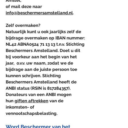
Amstel,
of mail deze naar
info@beschermersamstelland.nl
.
​​​Zelf overmaken?
Natuurlijk kunt u ook jaarlijks zelf de
bijdrage overmaken op IBAN nummer:
NL42 ABNA0524 71 13 13 t.n.v. Stichting
Beschermers Amstelland. Doet u dit
bij voorkeur aan het begin van het
jaar, o.v.v. uw naam, zodat we de
bijdrage aan de juiste persoon toe
kunnen schrijven. Stichting
Beschermers Amstelland heeft de
ANBI status (RSIN is
817284357)
.
Donateurs van een ANBI mogen
hun
giften aftrekken
van de
inkomsten- of
vennootschapsbelasting.
Word Beschermer van het