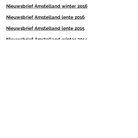
Nieuwsbrief
Amstelland
winter 2016
Nieuwsbrief
Amstelland
lente 2016
Nieuwsbrief
Amstelland
lente 2015
Nieuwsbrief
Amstelland
winter 2014
Nieuwsbrief
Amstelland
lente 2014
Stichting Beschermers Amstelland
info@beschermersamstelland.nl
Privacy voorwaarden SBA
Deelname aan activiteiten van de
Stichting Beschermers Amstelland is op
eigen risico. De stichting en het bestuur
kan niet aansprakelijk worden gesteld.
Bij activiteiten van Stichting Beschermers
Amstelland kunnen foto- en/of video
opnamen gemaakt worden. Door
deelname aan activiteiten van de