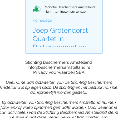
Ouder-Amstel
Homepage
Amstellanddag 2
Redactie Beschermers Amstelland
3 jun
1 minuten om te lezen
Homepage
g 2023
Nieuwsbrief Amstelland winter 2023
Amst
Joep Grotendorst
Quartet in
g 2024
Middelpolder
Activiteiten Amstellanddag 
Buitenconcert op
Wester-Amstel
Stichting Beschermers Amstelland
ieuwsbrieven
Weidevogels
Amstelveen
Am
info@beschermersamstelland.nl
Privacy voorwaarden SBA
Deelname aan activiteiten van de Stichting Beschermers
en Vecht
Amstellandontmoeting
weidevogels
Amstelland is op eigen risico. De stichting en het bestuur kan nie
aansprakelijk worden gesteld.
Bij activiteiten van Stichting Beschermers Amstelland kunnen
foto- en/of video opnamen gemaakt worden. Door deelname
aan activiteiten van de Stichting Beschermers Amstelland stem
u ermee in dat deze media gebruikt kan worden voor