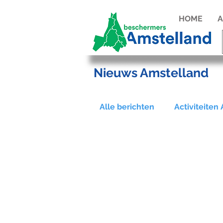
HOME
A
Nieuws Amstelland
Alle berichten
Activiteiten
Actie tegen windturbines 
Manifest
Amstellandd