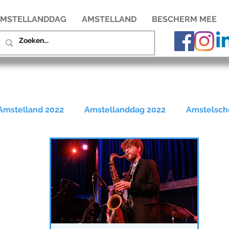
MSTELLANDDAG
AMSTELLAND
BESCHERM MEE
 Amstelland 2022
Amstellanddag 2022
Amstelsch
Amstelland
Rondehoep
Bovenkerkerpolder
ag 2017
Amstellanddag 2018
Amstellanddag 201