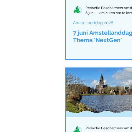
Amstelland ontmoetingen
Redactie Beschermers Amst
6 jun
2 minuten om te lez
Amstellanddag 2026
Activiteiten Amstellandda
7 juni Amstellanddag
Thema 'NextGen'
Activiteiten Amstellandda
Amstellanddag 2025
N
Waterschap Amstel, Gooi 
Redactie Beschermers Amst