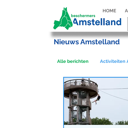
HOME
A
Nieuws Amstelland
Alle berichten
Activiteiten
Actie tegen windturbines 
Manifest
Amstellandd