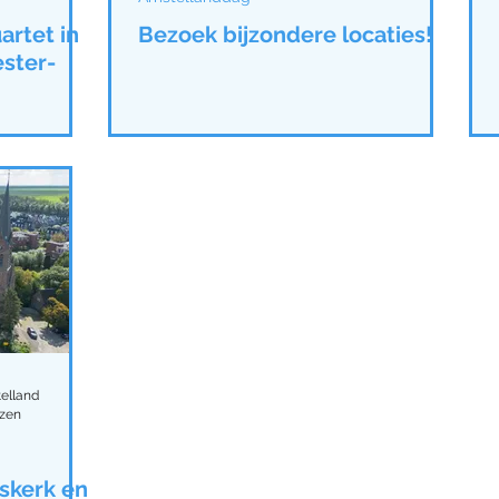
artet in
Bezoek bijzondere locaties!
ster-
elland
ezen
skerk en