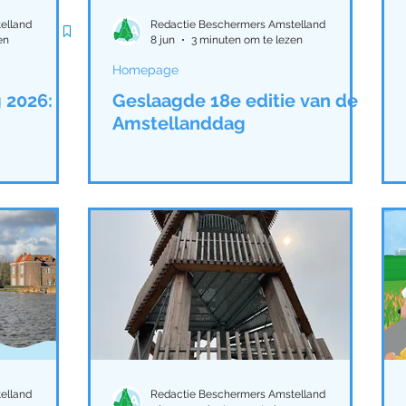
Ouder-Amstel
Homepage
Amstellanddag 2
elland
Redactie Beschermers Amstelland
en
8 jun
3 minuten om te lezen
Homepage
g 2023
Nieuwsbrief Amstelland winter 2023
Amst
 2026:
Geslaagde 18e editie van de
Amstellanddag
g 2024
Middelpolder
Activiteiten Amstellanddag 
ieuwsbrieven
Weidevogels
Amstelveen
Am
en Vecht
Amstellandontmoeting
weidevogels
elland
Redactie Beschermers Amstelland