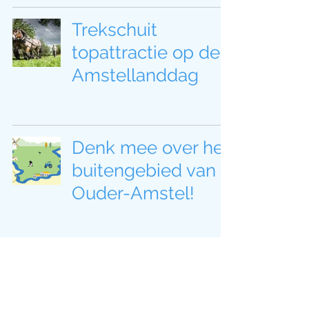
Trekschuit
topattractie op de
Amstellanddag
Denk mee over het
buitengebied van
Ouder-Amstel!
Met de
Streektelefoon op