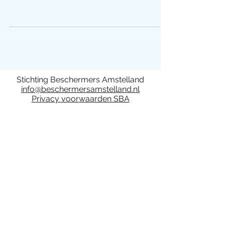
Stichting Beschermers Amstelland
info@beschermersamstelland.nl
Privacy voorwaarden SBA
Deelname aan activiteiten van de
Stichting Beschermers Amstelland is op
eigen risico. De stichting en het bestuur
kan niet aansprakelijk worden gesteld.
Bij activiteiten van Stichting Beschermers
Amstelland kunnen foto- en/of video
opnamen gemaakt worden. Door
deelname aan activiteiten van de
Stichting Beschermers Amstelland stemt u
ermee in dat deze media gebruikt kan
worden voor publicaties.