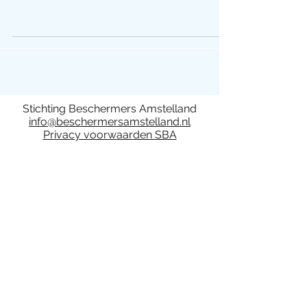
Stichting Beschermers Amstelland
info@beschermersamstelland.nl
Privacy voorwaarden SBA
Deelname aan activiteiten van de
Stichting Beschermers Amstelland is op
eigen risico. De stichting en het bestuur
kan niet aansprakelijk worden gesteld.
Bij activiteiten van Stichting Beschermers
Amstelland kunnen foto- en/of video
opnamen gemaakt worden. Door
deelname aan activiteiten van de
Stichting Beschermers Amstelland stemt u
ermee in dat deze media gebruikt kan
worden voor publicaties.