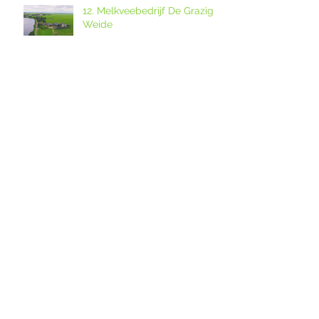
12. Melkveebedrijf De Grazige
Weide
Ouderkerkse Urbanuskerk en
Amstelkerk in Historisch
Kwartier open op
Amstellanddag met
Amstelland-ontmoeting over
rondleidingen,
de grutto's in het
fototentoonstelling en
weidevogelreservaat in
orgelspel
polder De Ronde Hoep
Amstelland-ontmoeting op
dinsdagavond 28 april 2026
over weidevogelreservaat De
Ronde Hoep met boswachter
Jocelyn de Kwant van
Landschap Noord-Holland
Vogels in polder De Ronde
Hoep
Nieuwsbrief Beschermers