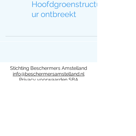
Hoofdgroenstructu
ur ontbreekt
Stichting Beschermers Amstelland
info@beschermersamstelland.nl
Privacy voorwaarden SBA
Deelname aan activiteiten van de
Stichting Beschermers Amstelland is op
eigen risico. De stichting en het bestuur
kan niet aansprakelijk worden gesteld.
Bij activiteiten van Stichting Beschermers
Amstelland kunnen foto- en/of video
opnamen gemaakt worden. Door