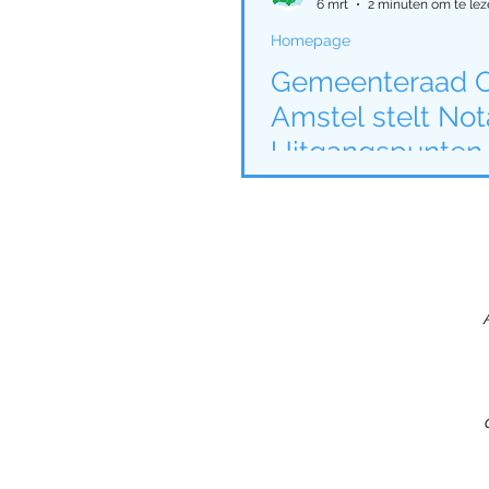
6 mrt
2 minuten om te lez
Homepage
Gemeenteraad O
Amstel stelt Not
Uitgangspunten 
voor Omgevings
Buitengebied