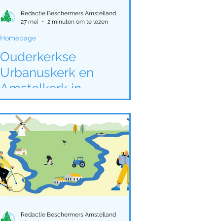
023
Redactie Beschermers Amstelland
27 mei
2 minuten om te lezen
Homepage
ellanddag 2024
Ouderkerkse
Urbanuskerk en
2025
Amstelkerk in
Historisch Kwartier
open op
sterdam
Amstellanddag met
rondleidingen,
fototentoonstelling en
orgelspel
Redactie Beschermers Amstelland