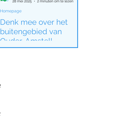
28 mei 2025
2 minuten om te lezen
Homepage
Denk mee over het
buitengebied van
Ouder-Amstel!
t
t