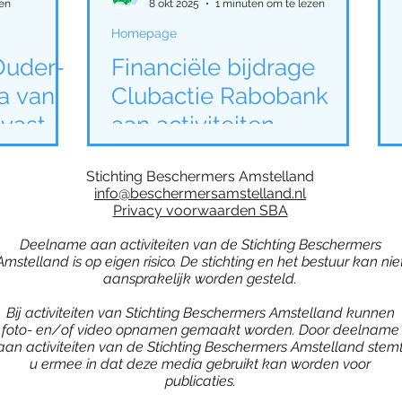
en
8 okt 2025
1 minuten om te lezen
Homepage
uder-
Financiële bijdrage
a van
Clubactie Rabobank
vast
aan activiteiten
plan
Stichting Beschermers
Stichting Beschermers Amstelland
Amstelland
info@beschermersamstelland.nl
Privacy voorwaarden SBA
Deelname aan activiteiten van de Stichting Beschermers
Amstelland is op eigen risico. De stichting en het bestuur kan nie
aansprakelijk worden gesteld.
Bij activiteiten van Stichting Beschermers Amstelland kunnen
foto- en/of video opnamen gemaakt worden. Door deelname
aan activiteiten van de Stichting Beschermers Amstelland stem
u ermee in dat deze media gebruikt kan worden voor
publicaties.