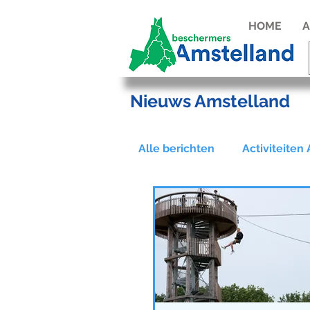
HOME
A
Nieuws Amstelland
Alle berichten
Activiteiten
Actie tegen windturbines 
Manifest
Amstellandd