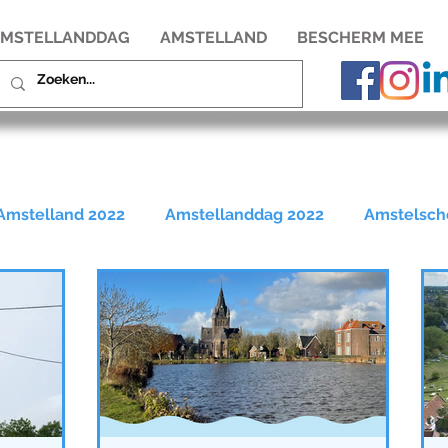
MSTELLANDDAG
AMSTELLAND
BESCHERM MEE
 Amstelland 2022
Amstellanddag 2022
Amstelsch
Amstelland
Rondehoep
Bovenkerkerpolder
ag 2017
Amstellanddag 2018
Amstellanddag 201