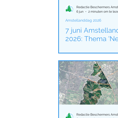
Amstelland ontmoetingen
Redactie Beschermers Amst
6 jun
2 minuten om te lez
Amstellanddag 2026
Activiteiten Amstellandda
7 juni Amstella
2026: Thema 'Ne
Activiteiten Amstellandda
Amstellanddag 2025
N
Waterschap Amstel, Gooi 
Redactie Beschermers Amst