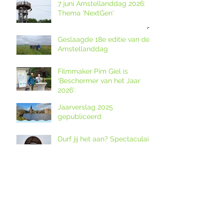
7 juni Amstellanddag 2026:
Thema 'NextGen'
Geslaagde 18e editie van de
Amstellanddag
Filmmaker Pim Giel is
‘Beschermer van het Jaar
2026’.
Jaarverslag 2025
gepubliceerd
Durf jij het aan? Spectaculaire
tokkelbaan van uitkijktoren
Het Poldernest op de
Amstellanddag.
Doe mee aan de
Stempelfietstocht op de
Amstellanddag 2026!