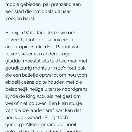
mooie gebieden, pal grenzend aan 
een stad die inmiddels uit haar 
voegen barst.
Bij mij in Waterland lezen we om de 
zoveel tijd tot onze schrik een of 
ander opiniestuk in Het Parool van 
telkens weer een andere enge, 
gladde, meestal iets te dikke man met 
goudkleurig montuur in zo’n fout pak 
die een balletje opwerpt om nou toch 
eindelijk eens op te houden met die 
belachelijk heilige uiterste noordgrens 
zijnde de Ring A10, als het gaat om 
wel of niet bouwen. Een klein stukje 
van die weilanden eraf, wat kan dat 
nou voor kwaad? Er ligt toch 
genoeg? Alleen iemand die nóóit 
geleerd heeft van natuur te houden 