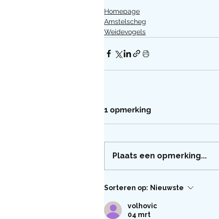
Homepage
Amstelscheg
Weidevogels
1 opmerking
Plaats een opmerking...
Sorteren op:
Nieuwste
volhovic
04 mrt