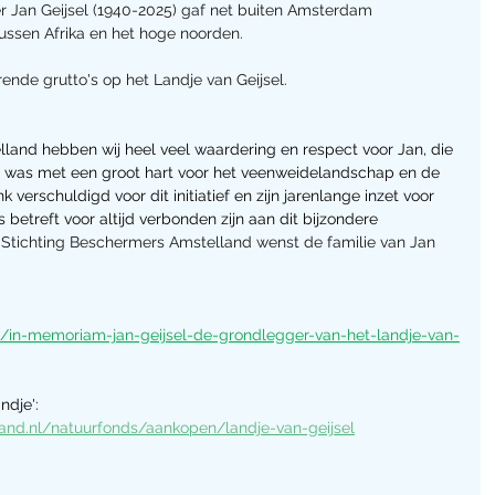
er Jan Geijsel (1940-2025) gaf net buiten Amsterdam 
tussen Afrika en het hoge noorden. 
rende grutto's op het Landje van Geijsel. 
land hebben wij heel veel waardering en respect voor Jan, die 
r was met een groot hart voor het veenweidelandschap en de 
k verschuldigd voor dit initiatief en zijn jarenlange inzet voor 
s betreft voor altijd verbonden zijn aan dit bijzondere 
 Stichting Beschermers Amstelland wenst de familie van Jan 
/in-memoriam-jan-geijsel-de-grondlegger-van-het-landje-van-
ndje': 
and.nl/natuurfonds/aankopen/landje-van-geijsel