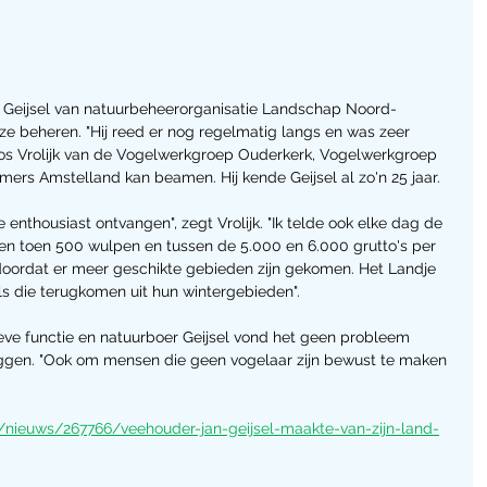
n Geijsel van natuurbeheerorganisatie Landschap Noord-
ijze beheren. "Hij reed er nog regelmatig langs en was zeer 
 Jos Vrolijk van de Vogelwerkgroep Ouderkerk, Vogelwerkgroep 
rs Amstelland kan beamen. Hij kende Geijsel al zo'n 25 jaar. 
 enthousiast ontvangen", zegt Vrolijk. "Ik telde ook elke dag de 
ren toen 500 wulpen en tussen de 5.000 en 6.000 grutto's per 
r doordat er meer geschikte gebieden zijn gekomen. Het Landje 
ls die terugkomen uit hun wintergebieden". 
eve functie en natuurboer Geijsel vond het geen probleem 
leggen. "Ook om mensen die geen vogelaar zijn bewust te maken 
/nieuws/267766/veehouder-jan-geijsel-maakte-van-zijn-land-