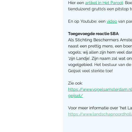
Hier een 
artikel in Het Parool
: Bo
tienduizend grutto’s een pitstop 
En op Youtube: een 
video
 van pa
Toegevoegde reactie SBA
: 
Als Stichting Beschermers Amstel
naast een prettig mens, een boe
vogels; wij allen zijn hem veel dan
‘zijn Landje’. Zijn naam zal wat on
vogelgebied. 
Het bestuur van de
Geijsel veel sterkte toe!
Zie ook:
https://www.vogelsamsterdam.nl
geijsel/
V
oor meer informatie over 'het La
https://www.landschapnoordholl