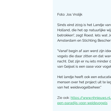
Foto: Jos Vrolijk
Sinds eind 2019 is het Landje va
Holland, die het op natuurlijke w
betrokken", zegt Roest. Iets wat
Amsterdam en Stichting Bescherme
"Vanaf begin af aan werd zijn idee
vogels die daar zitten en dat wa
nacht. Dat zijn er nu iets minde
van Geijsel is een oase voor voge
Het landje heeft ook een educati
mensen over het project uit te 
van het weidevogelbeheer."
Zie ook: 
https://www.nhnieuws.nl
een-paradijs-voor-weidevogels