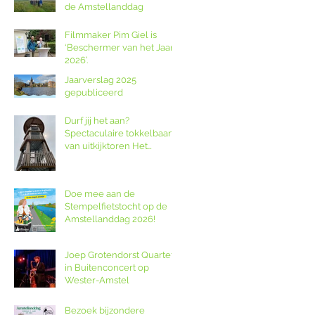
de Amstellanddag
Filmmaker Pim Giel is
‘Beschermer van het Jaar
2026’.
Jaarverslag 2025
gepubliceerd
Durf jij het aan?
Spectaculaire tokkelbaan
van uitkijktoren Het
Poldernest op de
Amstellanddag.
Doe mee aan de
Stempelfietstocht op de
Amstellanddag 2026!
Joep Grotendorst Quartet
in Buitenconcert op
Wester-Amstel
Bezoek bijzondere