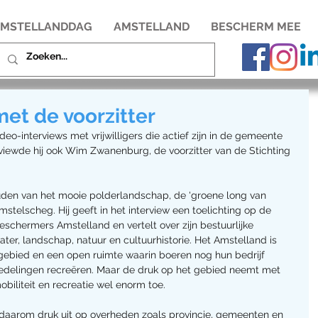
MSTELLANDDAG
AMSTELLAND
BESCHERM MEE
et de voorzitter
eo-interviews met vrijwilligers die actief zijn in de gemeente 
rviewde hij ook Wim Zwanenburg, de voorzitter van de Stichting 
uden van het mooie polderlandschap, de 'groene long van 
telscheg. Hij geeft in het interview een toelichting op de 
eschermers Amstelland en vertelt over zijn bestuurlijke 
ater, landschap, natuur en cultuurhistorie. Het Amstelland is 
gebied en een open ruimte waarin boeren nog hun bedrijf 
tedelingen recreëren. Maar de druk op het gebied neemt met 
biliteit en recreatie wel enorm toe.
aarom druk uit op overheden zoals provincie, gemeenten en 