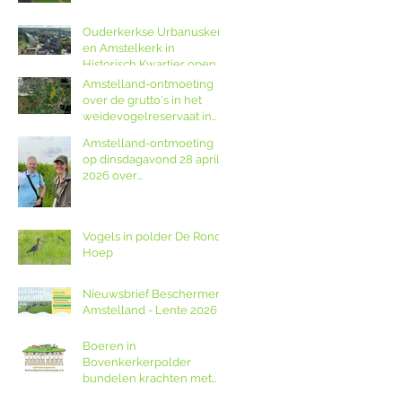
Ouderkerkse Urbanuskerk
en Amstelkerk in
Historisch Kwartier open
op Amstellanddag met
Amstelland-ontmoeting
rondleidingen,
over de grutto's in het
fototentoonstelling en
weidevogelreservaat in
orgelspel
polder De Ronde Hoep
Amstelland-ontmoeting
op dinsdagavond 28 april
2026 over
weidevogelreservaat De
Ronde Hoep met
boswachter Jocelyn de
Vogels in polder De Ronde
Kwant van Landschap
Hoep
Noord-Holland
Nieuwsbrief Beschermers
Amstelland - Lente 2026
Boeren in
Bovenkerkerpolder
bundelen krachten met
grondcoöperatie