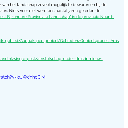
 van het landschap zoveel mogelijk te bewaren en bij de 
zien. Niets voor niet werd een aantal jaren geleden de 
st Bijzondere Provinciale Landschap' in de provincie Noord-
lijk_gebied/Aanpak_per_gebied/Gebieden/Gebiedsproces_Ams
and.nl/single-post/amstelscheg-onder-druk-in-nieuw-
watch?v=ioJWcYhcCiM