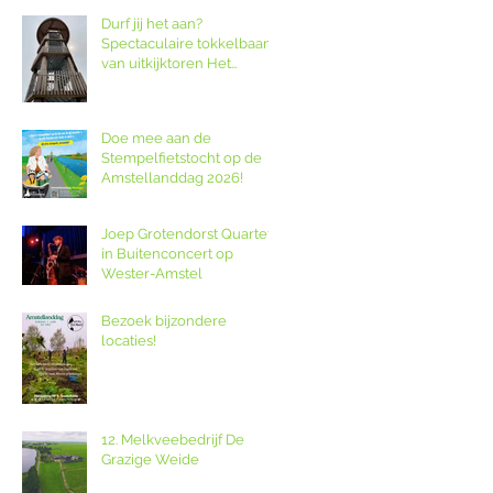
Durf jij het aan?
Spectaculaire tokkelbaan
van uitkijktoren Het
Poldernest op de
Amstellanddag.
Doe mee aan de
Stempelfietstocht op de
Amstellanddag 2026!
Joep Grotendorst Quartet
in Buitenconcert op
Wester-Amstel
Bezoek bijzondere
locaties!
12. Melkveebedrijf De
Grazige Weide