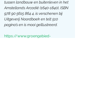
tussen landbouw en buitenleven in het 
Amstellands Arcadië (1640-1840), ISBN 
978 90 5615 864 4, is verschenen bij 
Uitgeverij Noordboek en telt 510 
pagina’s en is mooi geïllustreerd.
https://www.groengebied-
amstelland.nl/cultuur-en-
historie/buitenplaatsen-langs-de-
amstel/332