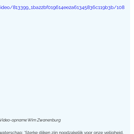
m/video/813399_1ba22bf019614ee2a61345836c119b3b/108
Video-opname Wim Zwanenburg
 waterschap: ‘Sterke dijken zijn noodzakelijk voor onze veiligheid. 