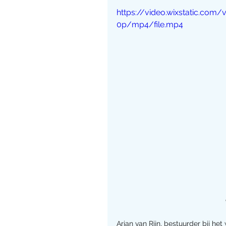
https://video.wixstatic.co
0p/mp4/file.mp4
Arjan van Rijn, bestuurder bij het