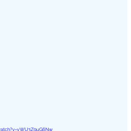
/watch?v=vWU3Z9uG6Nw