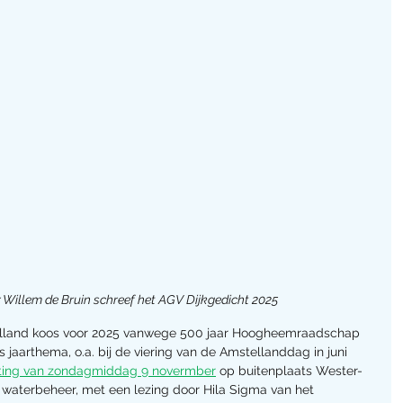
 Willem de Bruin schreef het AGV Dijkgedicht 2025
lland koos voor 2025 vanwege 500 jaar Hoogheemraadschap 
 jaarthema, o.a. bij de viering van de Amstellanddag in juni 
ting van zondagmiddag 9 novermber
 op buitenplaats Wester-
t waterbeheer, met een lezing door Hila Sigma van het 