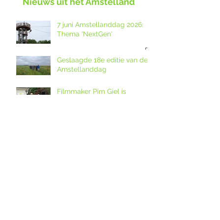
Nieuws uit het Amstelland
7 juni Amstellanddag 2026:
Thema 'NextGen'
Geslaagde 18e editie van de
Amstellanddag
Filmmaker Pim Giel is
‘Beschermer van het Jaar
2026’.
Jaarverslag 2025
gepubliceerd
Durf jij het aan? Spectaculaire
tokkelbaan van uitkijktoren
Het Poldernest op de
Amstellanddag.
Doe mee aan de