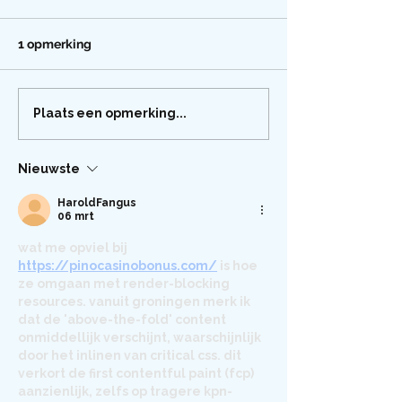
1 opmerking
Plaats een opmerking...
Nieuwste
HaroldFangus
06 mrt
wat me opviel bij 
https://pinocasinobonus.com/
 is hoe 
ze omgaan met render-blocking 
resources. vanuit groningen merk ik 
dat de 'above-the-fold' content 
onmiddellijk verschijnt, waarschijnlijk 
door het inlinen van critical css. dit 
verkort de first contentful paint (fcp) 
aanzienlijk, zelfs op tragere kpn-