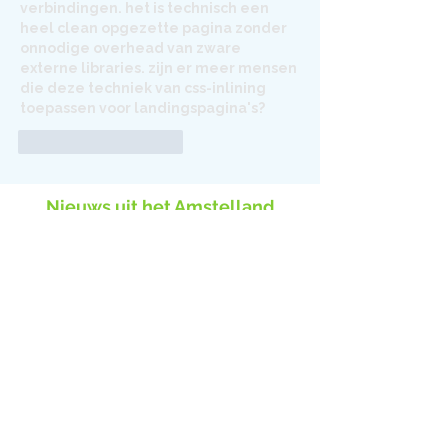
verbindingen. het is technisch een 
heel clean opgezette pagina zonder 
onnodige overhead van zware 
externe libraries. zijn er meer mensen 
die deze techniek van css-inlining 
toepassen voor landingspagina's?
Like
Reageren
Nieuws uit het Amstelland
7 juni Amstellanddag 2026:
Thema 'NextGen'
Geslaagde 18e editie van de
Amstellanddag
Filmmaker Pim Giel is
‘Beschermer van het Jaar
2026’.