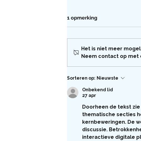
1 opmerking
Het is niet meer mogel
Neem contact op met d
Sorteren op:
Nieuwste
Onbekend lid
27 apr
Doorheen de tekst zie i
thematische secties he
kernbeweringen. De we
discussie. Betrokkenh
interactieve digitale p