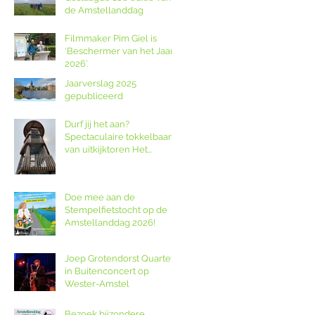
de Amstellanddag
Filmmaker Pim Giel is
‘Beschermer van het Jaar
2026’.
Jaarverslag 2025
gepubliceerd
Durf jij het aan?
Spectaculaire tokkelbaan
van uitkijktoren Het
Poldernest op de
Amstellanddag.
Doe mee aan de
Stempelfietstocht op de
Amstellanddag 2026!
Joep Grotendorst Quartet
in Buitenconcert op
Wester-Amstel
Bezoek bijzondere