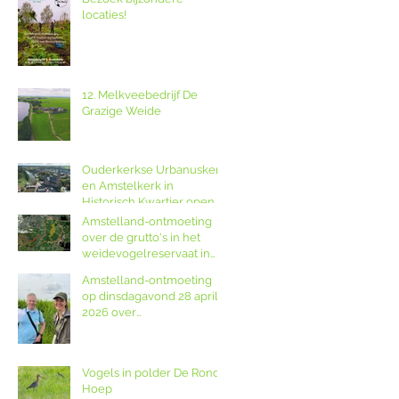
locaties!
12. Melkveebedrijf De
Grazige Weide
Ouderkerkse Urbanuskerk
en Amstelkerk in
Historisch Kwartier open
op Amstellanddag met
Amstelland-ontmoeting
rondleidingen,
over de grutto's in het
fototentoonstelling en
weidevogelreservaat in
orgelspel
polder De Ronde Hoep
Amstelland-ontmoeting
op dinsdagavond 28 april
2026 over
weidevogelreservaat De
Ronde Hoep met
boswachter Jocelyn de
Vogels in polder De Ronde
Kwant van Landschap
Hoep
Noord-Holland