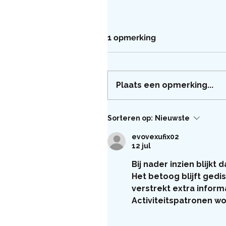
1 opmerking
Plaats een opmerking...
Sorteren op:
Nieuwste
evovexufix02
12 jul
Bij nader inzien blijkt 
Het betoog blijft gedi
verstrekt extra infor
Activiteitspatronen w