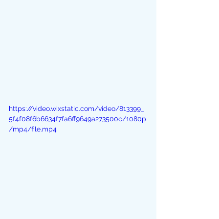
https://video.wixstatic.com/video/813399_
5f4f08f6b6634f7fa6ff9649a273500c/1080p
/mp4/file.mp4