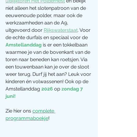
uitkijktoren Het Poldernest
 en bekijk 
niet alleen het slotenpatroon van de 
eeuwenoude polder, maar ook de 
werkzaamheden aan de A9, 
uitgevoerd door 
Rijkswaterstaat
. Voor 
de echte durfals en speciaal voor de 
Amstellanddag
 is er een tokkelbaan 
waarmee je van de bovenkant van de 
toren naar beneden kan roetsjen. Via 
een touwenbaan kan je over de sloot 
weer terug. Durf jij het aan? Leuk voor 
kinderen én volwassenen! Ook op de 
Amstellanddag 
2026
 op 
zondag 7 
juni!
Zie hier ons 
complete 
programmaboekje
!