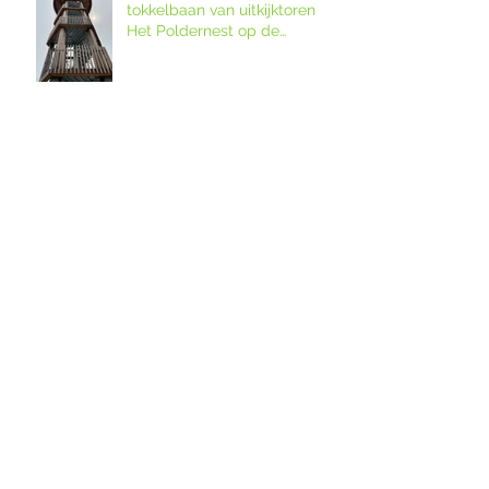
tokkelbaan van uitkijktoren
Het Poldernest op de
Amstellanddag.
Doe mee aan de
Stempelfietstocht op de
Amstellanddag 2026!
Joep Grotendorst Quartet in
Buitenconcert op Wester-
Amstel
Bezoek bijzondere locaties!
12. Melkveebedrijf De Grazige
Weide