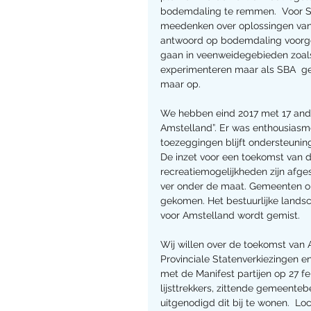
bodemdaling te remmen.  Voor SB
meedenken over oplossingen vanui
antwoord op bodemdaling voorge
gaan in veenweidegebieden zoals 
experimenteren maar als SBA  gev
maar op.
We hebben eind 2017 met 17 ande
Amstelland”. Er was enthousiasme
toezeggingen blijft ondersteuning 
De inzet voor een toekomst van 
recreatiemogelijkheden zijn afge
ver onder de maat. Gemeenten on
gekomen. Het bestuurlijke land
voor Amstelland wordt gemist.
Wij willen over de toekomst van 
Provinciale Statenverkiezingen 
met de Manifest partijen op 27 fe
lijsttrekkers, zittende gemeente
uitgenodigd dit bij te wonen.  Loc