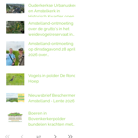
Ouderkerkse Urbanuskerk
en Amstelkerk in
Historisch Kwartier open
op Amstellanddag met
Amstelland-ontmoeting
rondleidingen,
over de grutto's in het
fototentoonstelling en
weidevogelreservaat in
orgelspel
polder De Ronde Hoep
Amstelland-ontmoeting
op dinsdagavond 28 april
2026 over
weidevogelreservaat De
Ronde Hoep met
boswachter Jocelyn de
Vogels in polder De Ronde
Kwant van Landschap
Hoep
Noord-Holland
Nieuwsbrief Beschermers
Amstelland - Lente 2026
Boeren in
Bovenkerkerpolder
bundelen krachten met
grondcoöperatie
1
/
7