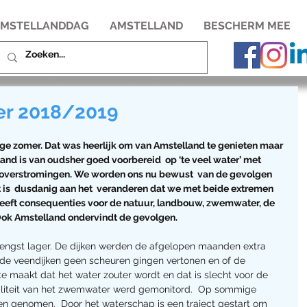
MSTELLANDDAG
AMSTELLAND
BESCHERM MEE
er 2018/2019
 zomer. Dat was heerlijk om van Amstelland te genieten maar 
land is van oudsher goed voorbereid  op ‘te veel water’ met 
 overstromingen. We worden ons nu bewust  van de gevolgen 
t is  dusdanig aan het  veranderen dat we met beide extremen  
eeft consequenties voor de natuur, landbouw, zwemwater, de 
Ook Amstelland ondervindt de gevolgen. 
ngst lager. De dijken werden de afgelopen maanden extra 
de veendijken geen scheuren gingen vertonen en of de 
te maakt dat het water zouter wordt en dat is slecht voor de 
liteit van het zwemwater werd gemonitord.  Op sommige 
n genomen.  Door het waterschap is een traject gestart om 