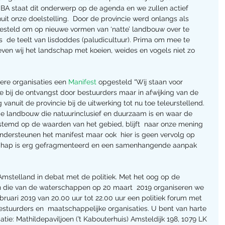
A staat dit onderwerp op de agenda en we zullen actief 
t onze doelstelling.  Door de provincie werd onlangs als 
steld om op nieuwe vormen van ‘natte’ landbouw over te 
 de teelt van lisdoddes (paludicultuur). Prima om mee te 
en wij het landschap met koeien, weides en vogels niet zo 
re organisaties een 
Manifest
 opgesteld “Wij staan voor 
 bij de ontvangst door bestuurders maar in afwijking van de 
vanuit de provincie bij de uitwerking tot nu toe teleurstellend. 
de landbouw die natuurinclusief en duurzaam is en waar de 
stemd op de waarden van het gebied, blijft  naar onze mening 
dersteunen het manifest maar ook  hier is geen vervolg op 
schap is erg gefragmenteerd en een samenhangende aanpak 
Amstelland in debat met de politiek. Met het oog op de 
en die van de waterschappen op 20 maart  2019 organiseren we 
bruari 2019 van 20.00 uur tot 22.00 uur een politiek forum met  
bestuurders en  maatschappelijke organisaties. U bent van harte 
atie: Mathildepaviljoen (’t Kabouterhuis) Amsteldijk 198, 1079 LK 