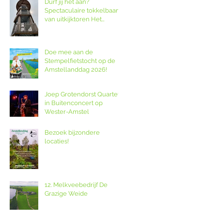
Durf jij het aan?
Spectaculaire tokkelbaan
van uitkijktoren Het
Poldernest op de
Amstellanddag.
Doe mee aan de
Stempelfietstocht op de
Amstellanddag 2026!
Joep Grotendorst Quartet
in Buitenconcert op
Wester-Amstel
Bezoek bijzondere
locaties!
12. Melkveebedrijf De
Grazige Weide