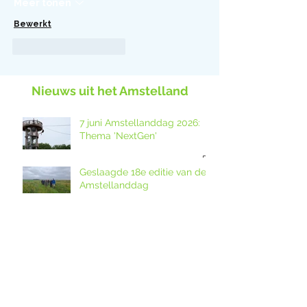
Meer tonen
Bewerkt
Like
Reageren
Nieuws uit het Amstelland
7 juni Amstellanddag 2026:
Thema 'NextGen'
Geslaagde 18e editie van de
Amstellanddag
Filmmaker Pim Giel is
‘Beschermer van het Jaar
2026’.
Jaarverslag 2025
gepubliceerd