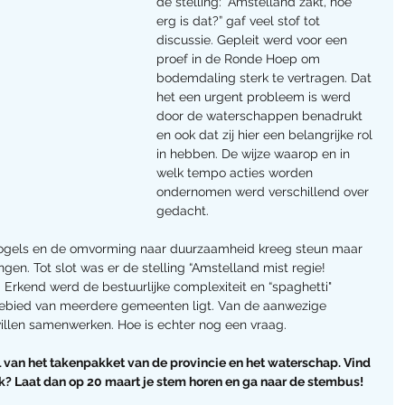
de stelling: "Amstelland zakt, hoe 
erg is dat?” gaf veel stof tot 
discussie. Gepleit werd voor een 
proef in de Ronde Hoep om 
bodemdaling sterk te vertragen. Dat 
het een urgent probleem is werd 
door de waterschappen benadrukt 
en ook dat zij hier een belangrijke rol 
in hebben. De wijze waarop en in 
welk tempo acties worden 
ondernomen werd verschillend over 
gedacht.
ogels en de omvorming naar duurzaamheid kreeg steun maar 
ngen. Tot slot was er de stelling “Amstelland mist regie! 
rkend werd de bestuurlijke complexiteit en “spaghetti" 
gebied van meerdere gemeenten ligt. Van de aanwezige 
willen samenwerken. Hoe is echter nog een vraag.
van het takenpakket van de provincie en het waterschap. Vind 
k? Laat dan op 20 maart je stem horen en ga naar de stembus!