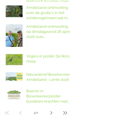
Historisch Kwartier open
op Amstellanddag met
Amstelland-ontmoeting
rondleidingen,
over de grutto's in het
fototentoonstelling en
weidevogelreservaat in
orgelspel
polder De Ronde Hoep
Amstelland-ontmoeting
op dinsdagavond 28 april
2026 over
weidevogelreservaat De
Ronde Hoep met
boswachter Jocelyn de
Vogels in polder De Ronde
Kwant van Landschap
Hoep
Noord-Holland
Nieuwsbrief Beschermers
Amstelland - Lente 2026
Boeren in
Bovenkerkerpolder
bundelen krachten met
grondcoöperatie
1
/
7