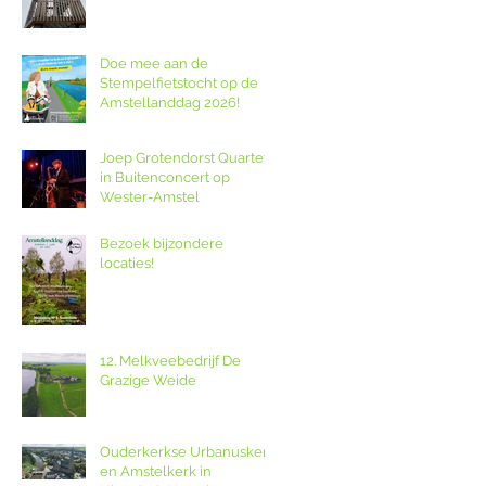
Poldernest op de
Amstellanddag.
Doe mee aan de
Stempelfietstocht op de
Amstellanddag 2026!
Joep Grotendorst Quartet
in Buitenconcert op
Wester-Amstel
Bezoek bijzondere
locaties!
12. Melkveebedrijf De
Grazige Weide
Ouderkerkse Urbanuskerk
en Amstelkerk in