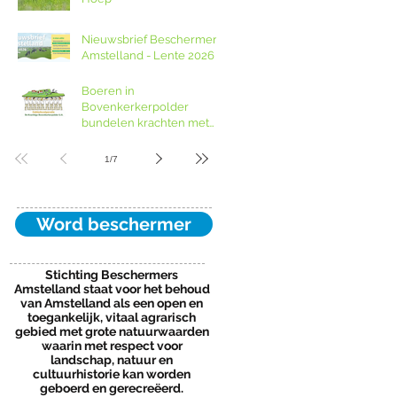
Noord-Holland
Nieuwsbrief Beschermers
Amstelland - Lente 2026
Boeren in
Bovenkerkerpolder
bundelen krachten met
grondcoöperatie
1
/
7
Word beschermer
Stichting Beschermers
Amstelland staat voor het behoud
van Amstelland als een open en
toegankelijk, vitaal agrarisch
gebied met grote natuurwaarden
waarin met respect voor
landschap, natuur en
cultuurhistorie kan worden
geboerd en gerecreëerd.