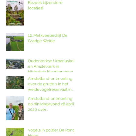
Bezoek bijzondere
locaties!
12. Melkveebedrijf De
Grazige Weide
Ouderkerkse Urbanuskerk
en Amstelkerk in
Historisch Kwartier open
op Amstellanddag met
Amstelland-ontmoeting
rondleidingen,
over de grutto's in het
fototentoonstelling en
weidevogelreservaat in
orgelspel
polder De Ronde Hoep
Amstelland-ontmoeting
op dinsdagavond 28 april
2026 over
weidevogelreservaat De
Ronde Hoep met
boswachter Jocelyn de
Vogels in polder De Ronde
Kwant van Landschap
Hoep