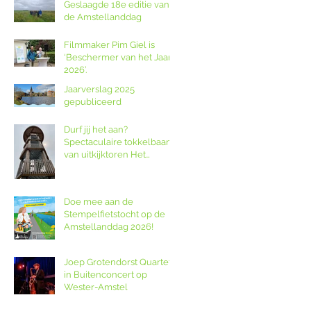
Geslaagde 18e editie van
de Amstellanddag
Filmmaker Pim Giel is
‘Beschermer van het Jaar
2026’.
Jaarverslag 2025
gepubliceerd
Durf jij het aan?
Spectaculaire tokkelbaan
van uitkijktoren Het
Poldernest op de
Amstellanddag.
Doe mee aan de
Stempelfietstocht op de
Amstellanddag 2026!
Joep Grotendorst Quartet
in Buitenconcert op
Wester-Amstel