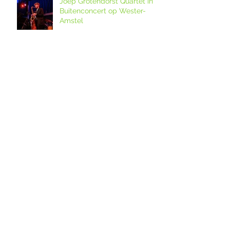
Joep Grotendorst Quartet in
Buitenconcert op Wester-
Amstel
Bezoek bijzondere locaties!
12. Melkveebedrijf De Grazige
Weide
Ouderkerkse Urbanuskerk en
Amstelkerk in Historisch
Kwartier open op
Amstellanddag met
Amstelland-ontmoeting over
rondleidingen,
de grutto's in het
fototentoonstelling en
weidevogelreservaat in
orgelspel
polder De Ronde Hoep
Amstelland-ontmoeting op