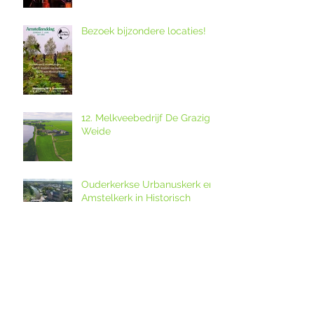
Bezoek bijzondere locaties!
12. Melkveebedrijf De Grazige
Weide
Ouderkerkse Urbanuskerk en
Amstelkerk in Historisch
Kwartier open op
Amstellanddag met
Amstelland-ontmoeting over
rondleidingen,
de grutto's in het
fototentoonstelling en
weidevogelreservaat in
orgelspel
polder De Ronde Hoep
Amstelland-ontmoeting op
dinsdagavond 28 april 2026
over weidevogelreservaat De