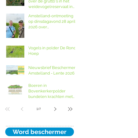
over de grutto's in het
fototentoonstelling en
weidevogelreservaat in
orgelspel
polder De Ronde Hoep
Amstelland-ontmoeting
op dinsdagavond 28 april
2026 over
weidevogelreservaat De
Ronde Hoep met
boswachter Jocelyn de
Vogels in polder De Ronde
Kwant van Landschap
Hoep
Noord-Holland
Nieuwsbrief Beschermers
Amstelland - Lente 2026
Boeren in
Bovenkerkerpolder
bundelen krachten met
grondcoöperatie
1
/
7
Word beschermer