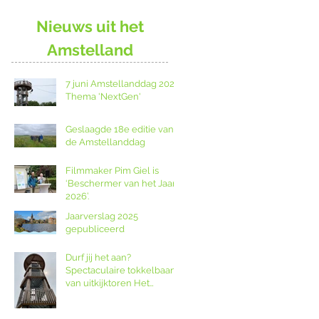
Nieuws uit het
Amstelland
7 juni Amstellanddag 2026:
Thema 'NextGen'
Geslaagde 18e editie van
de Amstellanddag
Filmmaker Pim Giel is
‘Beschermer van het Jaar
2026’.
Jaarverslag 2025
gepubliceerd
Durf jij het aan?
Spectaculaire tokkelbaan
van uitkijktoren Het
Poldernest op de
Amstellanddag.