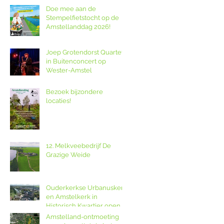
Doe mee aan de
Stempelfietstocht op de
Amstellanddag 2026!
Joep Grotendorst Quartet
in Buitenconcert op
Wester-Amstel
Bezoek bijzondere
locaties!
12. Melkveebedrijf De
Grazige Weide
Ouderkerkse Urbanuskerk
en Amstelkerk in
Historisch Kwartier open
op Amstellanddag met
Amstelland-ontmoeting
rondleidingen,