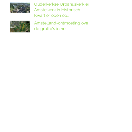
Ouderkerkse Urbanuskerk en
Amstelkerk in Historisch
Kwartier open op
Amstellanddag met
Amstelland-ontmoeting over
rondleidingen,
de grutto's in het
fototentoonstelling en
weidevogelreservaat in
orgelspel
polder De Ronde Hoep
Amstelland-ontmoeting op
dinsdagavond 28 april 2026
over weidevogelreservaat De
Ronde Hoep met boswachter
Jocelyn de Kwant van
Landschap Noord-Holland
Vogels in polder De Ronde
Hoep
Nieuwsbrief Beschermers
Amstelland - Lente 2026
Boeren in Bovenkerkerpolder
bundelen krachten met
grondcoöperatie