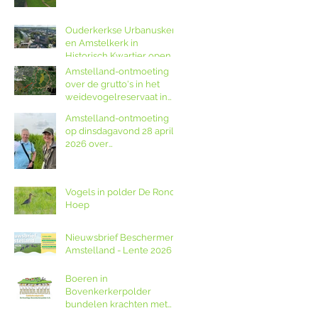
Ouderkerkse Urbanuskerk
en Amstelkerk in
Historisch Kwartier open
op Amstellanddag met
Amstelland-ontmoeting
rondleidingen,
over de grutto's in het
fototentoonstelling en
weidevogelreservaat in
orgelspel
polder De Ronde Hoep
Amstelland-ontmoeting
op dinsdagavond 28 april
2026 over
weidevogelreservaat De
Ronde Hoep met
boswachter Jocelyn de
Vogels in polder De Ronde
Kwant van Landschap
Hoep
Noord-Holland
Nieuwsbrief Beschermers
Amstelland - Lente 2026
Boeren in
Bovenkerkerpolder
bundelen krachten met
grondcoöperatie