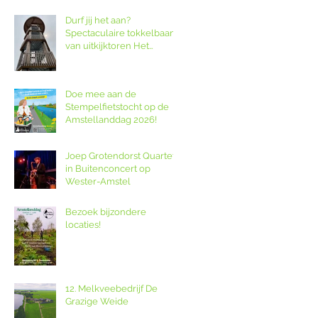
Durf jij het aan?
Spectaculaire tokkelbaan
van uitkijktoren Het
Poldernest op de
Amstellanddag.
Doe mee aan de
Stempelfietstocht op de
Amstellanddag 2026!
Joep Grotendorst Quartet
in Buitenconcert op
Wester-Amstel
Bezoek bijzondere
locaties!
12. Melkveebedrijf De
Grazige Weide