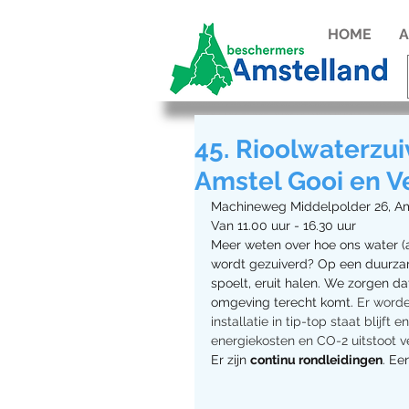
HOME
A
45. Rioolwaterzu
Amstel Gooi en V
Machineweg Middelpolder 26, A
Van 11.00 uur - 16.30 uur 
Meer weten over hoe ons water (
wordt gezuiverd? Op een duurzam
spoelt, eruit halen. We zorgen da
omgeving terecht komt. 
Er worde
installatie in tip-top staat blijf
energiekosten en CO-2 uitstoot 
Er zijn 
continu rondleidingen
. Ee