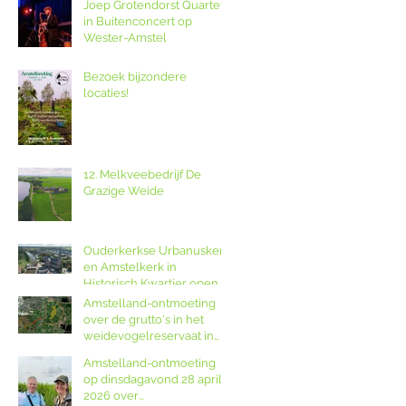
Joep Grotendorst Quartet
in Buitenconcert op
Wester-Amstel
Bezoek bijzondere
locaties!
12. Melkveebedrijf De
Grazige Weide
Ouderkerkse Urbanuskerk
en Amstelkerk in
Historisch Kwartier open
op Amstellanddag met
Amstelland-ontmoeting
rondleidingen,
over de grutto's in het
fototentoonstelling en
weidevogelreservaat in
orgelspel
polder De Ronde Hoep
Amstelland-ontmoeting
op dinsdagavond 28 april
2026 over