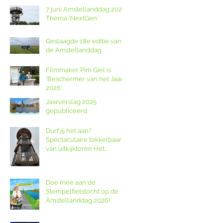
7 juni Amstellanddag 2026:
Thema 'NextGen'
Geslaagde 18e editie van
de Amstellanddag
Filmmaker Pim Giel is
‘Beschermer van het Jaar
2026’.
Jaarverslag 2025
gepubliceerd
Durf jij het aan?
Spectaculaire tokkelbaan
van uitkijktoren Het
Poldernest op de
Amstellanddag.
Doe mee aan de
Stempelfietstocht op de
Amstellanddag 2026!