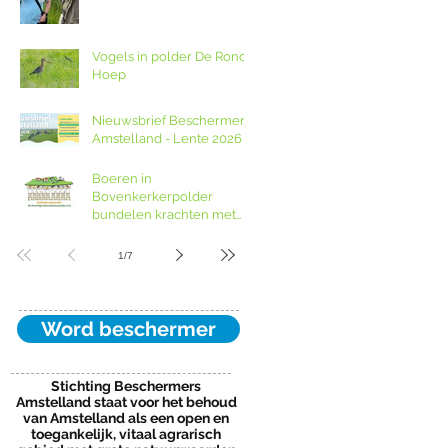
weidevogelreservaat De
Ronde Hoep met
boswachter Jocelyn de
Vogels in polder De Ronde
Kwant van Landschap
Hoep
Noord-Holland
Nieuwsbrief Beschermers
Amstelland - Lente 2026
Boeren in
Bovenkerkerpolder
bundelen krachten met
grondcoöperatie
1
/
7
Word beschermer
Stichting Beschermers
Amstelland staat voor het behoud
van Amstelland als een open en
toegankelijk, vitaal agrarisch