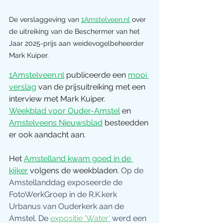
De verslaggeving van 
1Amstelveen.nl
 over 
de uitreiking van de Beschermer van het 
Jaar 2025-prijs aan weidevogelbeheerder 
Mark Kuiper.
1Amstelveen.nl
 publiceerde een 
mooi 
verslag
 van de prijsuitreiking met een 
interview met Mark Kuiper. 
Weekblad voor Ouder-Amstel
 en 
Amstelveens Nieuwsblad
 besteedden 
er ook aandacht aan.  
Het 
Amstelland kwam goed in de 
kijker
 volgens de weekbladen. 
Op de 
Amstellanddag exposeerde de 
FotoWerkGroep in de R.K.kerk 
Urbanus van Ouderkerk aan de 
Amstel. De 
expositie 'Water'
 werd een 