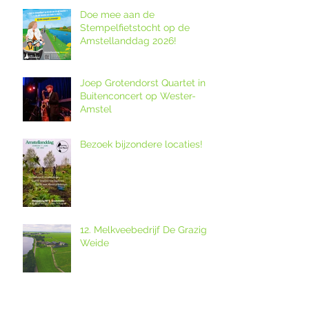
Doe mee aan de
Stempelfietstocht op de
Amstellanddag 2026!
Joep Grotendorst Quartet in
Buitenconcert op Wester-
Amstel
Bezoek bijzondere locaties!
12. Melkveebedrijf De Grazige
Weide
Ouderkerkse Urbanuskerk en
Amstelkerk in Historisch