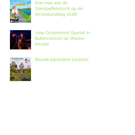
Doe mee aan de
Stempelfietstocht op de
Amstellanddag 2026!
Joep Grotendorst Quartet in
Buitenconcert op Wester-
Amstel
Bezoek bijzondere locaties!
12. Melkveebedrijf De Grazige
Weide
Ouderkerkse Urbanuskerk en
Amstelkerk in Historisch