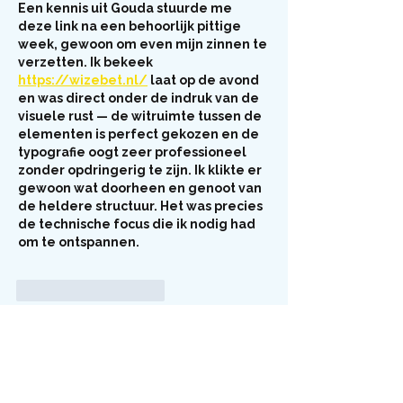
Een kennis uit 
Gouda
 stuurde me 
deze link na een behoorlijk pittige 
week, gewoon om even mijn zinnen te 
verzetten. Ik bekeek 
https://wizebet.nl/
 laat op de avond 
en was direct onder de indruk van de 
visuele rust — de witruimte tussen de 
elementen is perfect gekozen en de 
typografie oogt zeer professioneel 
zonder opdringerig te zijn. Ik klikte er 
gewoon wat doorheen en genoot van 
de heldere structuur. Het was precies 
de technische focus die ik nodig had 
om te ontspannen.
Like
Reageren
Nieuws uit het Amstelland
7 juni Amstellanddag 2026: