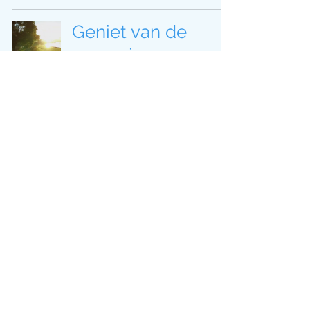
Geniet van de
zomer in
Amstelland!
Beschermer van
het Jaar 2025
ontvangt ook
Kemphaanpenning
1
/
2