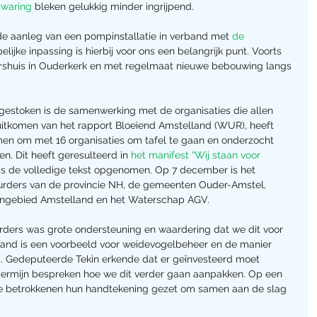
zwaring
 bleken gelukkig minder ingrijpend.
e aanleg van een pompinstallatie in verband met 
de 
lijke inpassing is hierbij voor ons een belangrijk punt. Voorts 
rshuis in Ouderkerk en met regelmaat nieuwe bebouwing langs 
gestoken is de samenwerking met de organisaties die allen 
t uitkomen van het rapport Bloeiend Amstelland (WUR), heeft 
nomen om met 16 organisaties om tafel te gaan en onderzocht 
. Dit heeft geresulteerd in 
het manifest “Wij staan voor 
 is de volledige tekst opgenomen. Op 7 december is het 
rders van de provincie NH, de gemeenten Ouder-Amstel, 
ngebied Amstelland en het Waterschap AGV.
urders was grote ondersteuning en waardering dat we dit voor 
and is een voorbeeld voor weidevogelbeheer en de manier 
t. Gedeputeerde Tekin erkende dat er geïnvesteerd moet 
 termijn bespreken hoe we dit verder gaan aanpakken. Op een 
le betrokkenen hun handtekening gezet om samen aan de slag 