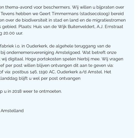
en thema-avond voor beschermers. Wij willen u bijpraten over 
. Tevens hebben we Geert Timmermans (stadsecoloog) bereid 
 over de biodiversiteit in stad en land en de migratiestromen 
s gebied. Plaats: Huis van de Wijk Buitenveldert, A.J. Ernstraat 
g 20.00 uur.
fabriek i.o. in Ouderkerk, de algehele teruggang van de 
 bij ondernemersvereniging Amstelgoed. Wat betreft onze 
wij digitaal. Hoge portokosten spelen hierbij mee. Wij vragen 
 per post willen blijven ontvangen dit aan te geven via: 
 of via: postbus 146, 1190 AC, Ouderkerk a/d Amstel. Het 
anddag blijft u wel per post ontvangen
op u in 2018 weer te ontmoeten.
s Amstelland