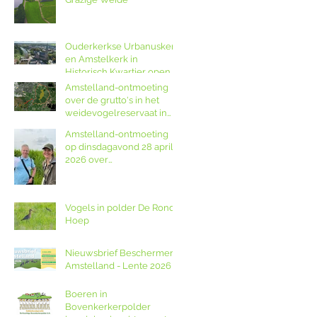
Ouderkerkse Urbanuskerk
en Amstelkerk in
Historisch Kwartier open
op Amstellanddag met
Amstelland-ontmoeting
rondleidingen,
over de grutto's in het
fototentoonstelling en
weidevogelreservaat in
orgelspel
polder De Ronde Hoep
Amstelland-ontmoeting
op dinsdagavond 28 april
2026 over
weidevogelreservaat De
Ronde Hoep met
boswachter Jocelyn de
Vogels in polder De Ronde
Kwant van Landschap
Hoep
Noord-Holland
Nieuwsbrief Beschermers
Amstelland - Lente 2026
Boeren in
Bovenkerkerpolder