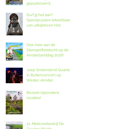
gepubliceerd
Durf jij het aan?
Spectaculaire tokkelbaan
van uitkijktoren Het
Poldernest op de
Amstellanddag.
Doe mee aan de
Stempelfietstocht op de
Amstellanddag 2026!
Joep Grotendorst Quartet
in Buitenconcert op
Wester-Amstel
Bezoek bijzondere
locaties!
12. Melkveebedrijf De
Grazige Weide