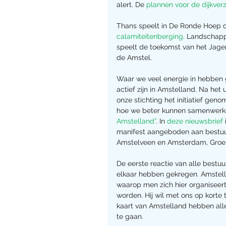
alert. De 
plannen voor de dijkver
Thans speelt in De Ronde Hoep d
calamiteitenberging
. Landschappe
speelt de toekomst van het Jage
de Amstel.
Waar we veel energie in hebben 
actief zijn in Amstelland. Na he
onze stichting het initiatief ge
hoe we beter kunnen samenwerken
Amstelland”
. In 
deze nieuwsbrief
manifest aangeboden aan bestuu
Amstelveen en Amsterdam, Groe
De eerste reactie van alle bestu
elkaar hebben gekregen. Amstell
waarop men zich hier organiseer
worden. Hij wil met ons op korte
kaart van Amstelland hebben al
te gaan.