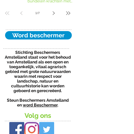
bundelen krachten met
grondcoöperatie
1
/
7
Word beschermer
Stichting Beschermers
Amstelland staat voor het behoud
van Amstelland als een open en
toegankelijk, vitaal agrarisch
gebied met grote natuurwaarden
waarin met respect voor
landschap, natuur en
cultuurhistorie kan worden
geboerd en gerecreëerd.
Steun Beschermers Amstelland
en
word Beschermer
.
Volg ons