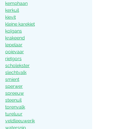
kemphaan
kerkuil
kievit
kleine karekiet
kolgans
krakeend
lepelaar
ooievaar
rietgors
scholekster
slechtvalk
smient
sperwer
spreeuw
steenuil
torenvalk
tureluur
veldleeuwerik
watersnip