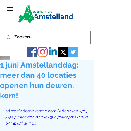
1 juni Amstellanddag;
meer dan 40 locaties
openen hun deuren,
kom!
https://video.wixstatic.com/video/7eb97d_
55fa748e60cc4714b7c438c7de22726a/1080
p/mp4/file.mp4