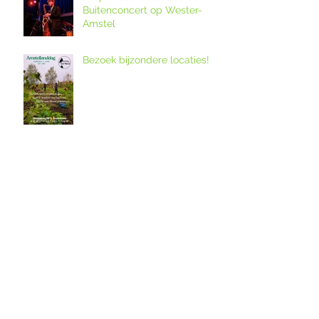
Buitenconcert op Wester-
Amstel
Bezoek bijzondere locaties!
12. Melkveebedrijf De Grazige
Weide
Ouderkerkse Urbanuskerk en
Amstelkerk in Historisch
Kwartier open op
Amstellanddag met
Amstelland-ontmoeting over
rondleidingen,
de grutto's in het
fototentoonstelling en
weidevogelreservaat in
orgelspel
polder De Ronde Hoep
Amstelland-ontmoeting op