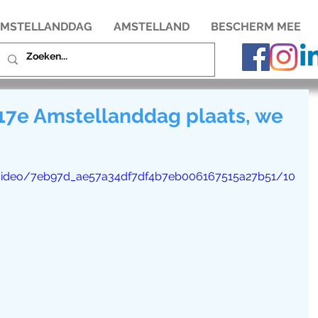
MSTELLANDDAG
AMSTELLAND
BESCHERM MEE
e 17e Amstellanddag plaats, we
m/video/7eb97d_ae57a34df7df4b7eb006167515a27b51/10