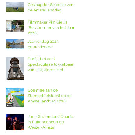
Geslaagde 18e editie van
de Amstellanddag
Filmmaker Pim Giel is
‘Beschermer van het Jaar
2026’.
Jaarverslag 2025
gepubliceerd
Durf jij het aan?
Spectaculaire tokkelbaan
van uitkijktoren Het
Poldernest op de
Amstellanddag.
Doe mee aan de
Stempelfietstocht op de
Amstellanddag 2026!
Joep Grotendorst Quartet
in Buitenconcert op
Wester-Amstel