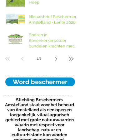
Hoep
Noord-Holland
Nieuwsbrief Beschermers
Amstelland - Lente 2026
Boeren in
Bovenkerkerpolder
bundelen krachten met
grondcoöperatie
1
/
7
Word beschermer
Stichting Beschermers
Amstelland staat voor het behoud
van Amstelland als een open en
toegankelijk, vitaal agrarisch
gebied met grote natuurwaarden
waarin met respect voor
landschap, natuur en
cultuurhistorie kan worden
geboerd en gerecreëerd.