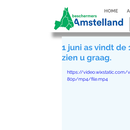
HOME
A
1 juni as vindt d
zien u graag.
https://video.wixstatic.co
80p/mp4/file.mp4