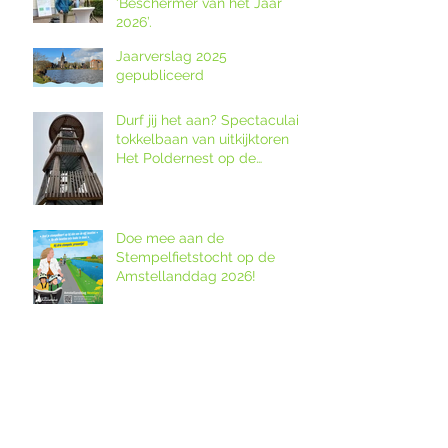
‘Beschermer van het Jaar
2026’.
Jaarverslag 2025
gepubliceerd
Durf jij het aan? Spectaculaire
tokkelbaan van uitkijktoren
Het Poldernest op de
Amstellanddag.
Doe mee aan de
Stempelfietstocht op de
Amstellanddag 2026!
Joep Grotendorst Quartet in
Buitenconcert op Wester-
Amstel
Bezoek bijzondere locaties!