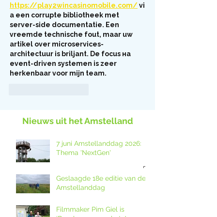
https://play2wincasinomobile.com/
 vi
a een corrupte bibliotheek met 
server-side documentatie. Een 
vreemde technische fout, maar uw 
artikel over microservices-
architectuur is briljant. De focus на 
event-driven systemen is zeer 
herkenbaar voor mijn team.
Like
Reageren
Nieuws uit het Amstelland
7 juni Amstellanddag 2026:
Thema 'NextGen'
Geslaagde 18e editie van de
Amstellanddag
Filmmaker Pim Giel is