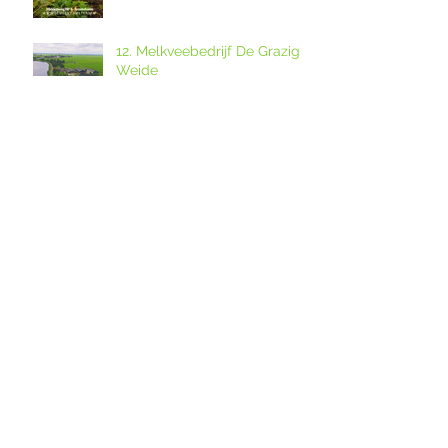
12. Melkveebedrijf De Grazige
Weide
Ouderkerkse Urbanuskerk en
Amstelkerk in Historisch
Kwartier open op
Amstellanddag met
Amstelland-ontmoeting over
rondleidingen,
de grutto's in het
fototentoonstelling en
weidevogelreservaat in
orgelspel
polder De Ronde Hoep
Amstelland-ontmoeting op
dinsdagavond 28 april 2026
over weidevogelreservaat De
Ronde Hoep met boswachter
Jocelyn de Kwant van
Landschap Noord-Holland
Vogels in polder De Ronde
Hoep