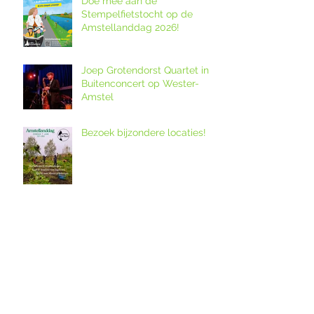
Doe mee aan de
Stempelfietstocht op de
Amstellanddag 2026!
Joep Grotendorst Quartet in
Buitenconcert op Wester-
Amstel
Bezoek bijzondere locaties!
12. Melkveebedrijf De Grazige
Weide
Ouderkerkse Urbanuskerk en
Amstelkerk in Historisch
Kwartier open op