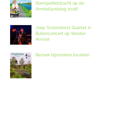
Stempelfietstocht op de
Amstellanddag 2026!
Joep Grotendorst Quartet in
Buitenconcert op Wester-
Amstel
Bezoek bijzondere locaties!
12. Melkveebedrijf De Grazige
Weide
Ouderkerkse Urbanuskerk en
Amstelkerk in Historisch
Kwartier open op