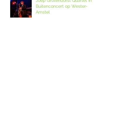
Joep Grotendorst Quartet in
Buitenconcert op Wester-
Amstel
Bezoek bijzondere locaties!
12. Melkveebedrijf De Grazige
Weide
Ouderkerkse Urbanuskerk en
Amstelkerk in Historisch
Kwartier open op
Amstellanddag met
Amstelland-ontmoeting over
rondleidingen,
de grutto's in het
fototentoonstelling en
weidevogelreservaat in
orgelspel
polder De Ronde Hoep
Amstelland-ontmoeting op