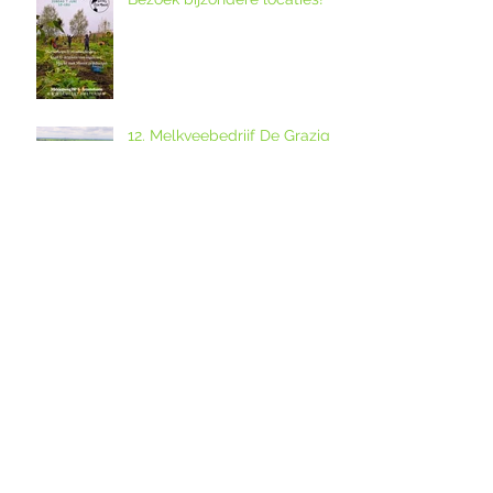
12. Melkveebedrijf De Grazige
Weide
Ouderkerkse Urbanuskerk en
Amstelkerk in Historisch
Kwartier open op
Amstellanddag met
Amstelland-ontmoeting over
rondleidingen,
de grutto's in het
fototentoonstelling en
weidevogelreservaat in
orgelspel
polder De Ronde Hoep
Amstelland-ontmoeting op
dinsdagavond 28 april 2026
over weidevogelreservaat De
Ronde Hoep met boswachter
Jocelyn de Kwant van