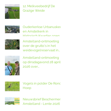
12. Melkveebedrijf De
Grazige Weide
Ouderkerkse Urbanuskerk
en Amstelkerk in
Historisch Kwartier open
op Amstellanddag met
Amstelland-ontmoeting
rondleidingen,
over de grutto's in het
fototentoonstelling en
weidevogelreservaat in
orgelspel
polder De Ronde Hoep
Amstelland-ontmoeting
op dinsdagavond 28 april
2026 over
weidevogelreservaat De
Ronde Hoep met
boswachter Jocelyn de
Vogels in polder De Ronde
Kwant van Landschap
Hoep
Noord-Holland
Nieuwsbrief Beschermers
Amstelland - Lente 2026