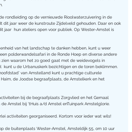
n.
e rondleiding op de vernieuwde Rioolwaterzuivering in de 
t dit jaar weer de kunstroute Zijdelveld gehouden. Daar en ook 
dit jaar  hun ateliers open voor publiek. Op Wester-Amstel is 
openheid van het landschap te danken hebben, kunt u weer 
a een polderwandelsafari in de Ronde Hoep en diverse andere 
u zien waarom het zo goed gaat met de weidevogels in 
l  kunt u de Urbanuskerk bezichtigen en de toren beklimmen. 
hoofdstad’ van Amstelland kunt u prachtige culturele 
Haim, de Joodse begraafplaats, de Amstelkerk en het 
tiviteiten bij de begraafplaats Zorgvlied en het Gemaal 
 de Amstel bij ‘tHuis a/d Amstel enTuinpark Amstelglorie.
lei activiteiten georganiseerd. Kortom voor ieder wat wils!
 op de buitenplaats Wester-Amstel, Amsteldijk 55, om 10 uur 