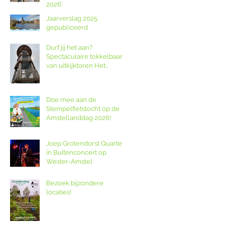
2026’.
Jaarverslag 2025
gepubliceerd
Durf jij het aan?
Spectaculaire tokkelbaan
van uitkijktoren Het
Poldernest op de
Amstellanddag.
Doe mee aan de
Stempelfietstocht op de
Amstellanddag 2026!
Joep Grotendorst Quartet
in Buitenconcert op
Wester-Amstel
Bezoek bijzondere
locaties!