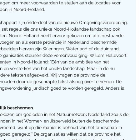
gen om meer voorwaarden te stellen aan de locaties voor 
den in Noord-Holland.
schappen’ zijn onderdeel van de nieuwe Omgevingsverordening. 
e set regels die ons unieke Noord-Hollandse landschap ook 
llen. Noord-Holland heeft ervoor gekozen om alle bestaande 
voegen en als eerste provincie in Nederland beschermde 
beelden hiervan zijn Wieringen, Waterland of de duinrand 
rganisaties steunen deze vereenvoudiging. Willem Hellevoort, 
en in Noord-Holland: “Eén van de ambities van het 
en èn versterken van het unieke landschap. Maar in de nu 
rdere teksten afgezwakt. Wij vragen de provincie de 
 houden door de geschrapte tekst alsnog over te nemen. De 
ngsverordening juridisch goed te worden geregeld. Anders is 
lijk beschermen
r gekozen om gebieden in het Natuurnetwerk Nederland zoals de 
landen in het Wormer- en Jisperveld buiten de beschermde 
 vreemd, want op die manier is behoud van het landschap in 
goed geregeld.” De organisaties willen dat de provincie het 