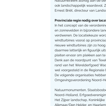
Natuurnetwerk alsnog aan de be
ook landschappelijk waardevol. 
Ernest Briët, directeur van Land
Provinciale regie nodig over loc
In het concept van de verordenin
en zonnevelden in bijzondere lan
verdwenen. De locatiekeuze wordt
windturbines vooral op provinci
nieuwe windturbines zijn zo hoog 
daarmee letterlijk en figuurlijk ui
pleiten ervoor om plekken aan te
Denk aan de noordpunt van Texel
rand van het Werelderfgoed Wadd
wel voorgesteld in de Regionale E
De volgende organisaties hebben
Omgevingsverordening Noord-Ho
Natuurmonumenten, Staatsbosbeh
Noord-Holland, Erfgoedverenigi
Het Zijper landschap, Koninklijk
Alkmaar/Den Helder, en Haarlem)