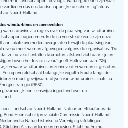
schermde landschappen toevoegt. “Natuurgebieden zijn vaak 
Ze verdienen dus ook landschappelijke bescherming” aldus 
schap Noord-Holland.
aties windturbines en zonnevelden
g waren provinciale regels over de plaatsing van windturbines 
dschappen opgenomen. In de nu voorstelde versie zijn deze 
 aan lokale overheden overgelaten terwijl de plaatsing van 
aal niveau moet worden afgewogen volgens de organisaties. “De 
dat ze op vele tientallen kilometers afstand zichtbaar zijn en 
tstijgen boven het lokale niveau” geeft Hellevoort aan. “Wij 
 wijzen waar windturbines en zonnevelden worden uitgesloten. 
. Een op wereldschaal belangrijke vogeltrekroute langs de 
enzee moet gevrijwaard blijven van windturbines, zoals nu 
nergiestrategie (RES)”.
 gezamenlijk een zienswijze ingediend over de 
lland:
eer, Landschap Noord-Holland, Natuur-en Milieufederatie 
ng Bond Heemschut (provinciale Commissie Noord-Holland), 
e Nederlandse Natuurhistorische Vereniging (afdelingen 
, Stichting Alkmaardermeeromgeving, Stichting Animo, 