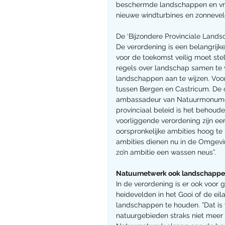
beschermde landschappen en vra
nieuwe windturbines en zonnevel
De ‘Bijzondere Provinciale Land
De verordening is een belangrijk
voor de toekomst veilig moet ste
regels over landschap samen te 
landschappen aan te wijzen. Voor
tussen Bergen en Castricum. De o
ambassadeur van Natuurmonument
provinciaal beleid is het behoud
voorliggende verordening zijn ee
oorspronkelijke ambities hoog te
ambities dienen nu in de Omgevi
zo’n ambitie een wassen neus”.
Natuurnetwerk ook landschappe
In de verordening is er ook voo
heidevelden in het Gooi of de ei
landschappen te houden. ”Dat is
natuurgebieden straks niet meer 